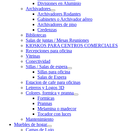
Divisiones en Aluminio
Archivadores
Archivadores Rodantes
Gabinetes o Archivador aéreo
Archivadores de piso
Credenzas
Bibliotecas
Salas de juntas / Mesas Reuniones
KIOSKOS PARA CENTROS COMERCIALES
Recepciones para oficina
Vitrinas
Conectividad
Sillas / Salas de espera
Sillas para oficina
Salas de Espera
Estacion de cafe para oficinas
Letreros y Logos 3D
Colores, formica y pranna
Formicas
Prannas
Melamina o madecor
Tocador con luces
Mantenimiento
Muebles de hogar
Camas de Lujo