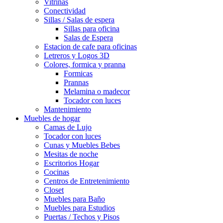
Vitrinas
Conectividad
Sillas / Salas de espera
Sillas para oficina
Salas de Espera
Estacion de cafe para oficinas
Letreros y Logos 3D
Colores, formica y pranna
Formicas
Prannas
Melamina o madecor
Tocador con luces
Mantenimiento
Muebles de hogar
Camas de Lujo
Tocador con luces
Cunas y Muebles Bebes
Mesitas de noche
Escritorios Hogar
Cocinas
Centros de Entretenimiento
Closet
Muebles para Baño
Muebles para Estudios
Puertas / Techos y Pisos