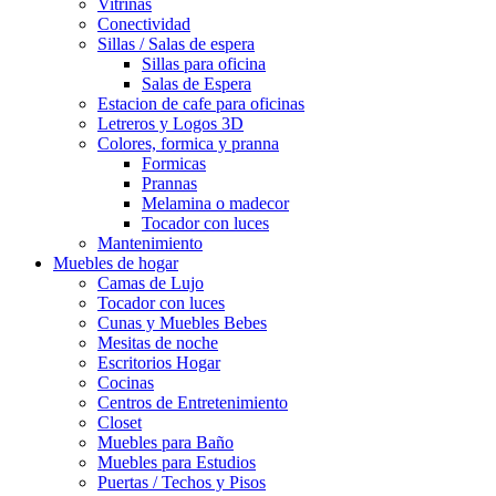
Vitrinas
Conectividad
Sillas / Salas de espera
Sillas para oficina
Salas de Espera
Estacion de cafe para oficinas
Letreros y Logos 3D
Colores, formica y pranna
Formicas
Prannas
Melamina o madecor
Tocador con luces
Mantenimiento
Muebles de hogar
Camas de Lujo
Tocador con luces
Cunas y Muebles Bebes
Mesitas de noche
Escritorios Hogar
Cocinas
Centros de Entretenimiento
Closet
Muebles para Baño
Muebles para Estudios
Puertas / Techos y Pisos