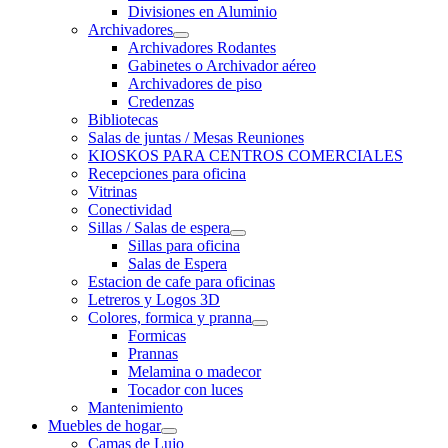
Divisiones en Aluminio
Archivadores
Archivadores Rodantes
Gabinetes o Archivador aéreo
Archivadores de piso
Credenzas
Bibliotecas
Salas de juntas / Mesas Reuniones
KIOSKOS PARA CENTROS COMERCIALES
Recepciones para oficina
Vitrinas
Conectividad
Sillas / Salas de espera
Sillas para oficina
Salas de Espera
Estacion de cafe para oficinas
Letreros y Logos 3D
Colores, formica y pranna
Formicas
Prannas
Melamina o madecor
Tocador con luces
Mantenimiento
Muebles de hogar
Camas de Lujo