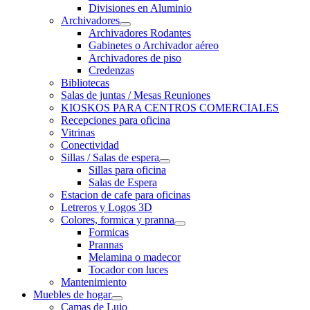
Divisiones en Aluminio
Archivadores
Archivadores Rodantes
Gabinetes o Archivador aéreo
Archivadores de piso
Credenzas
Bibliotecas
Salas de juntas / Mesas Reuniones
KIOSKOS PARA CENTROS COMERCIALES
Recepciones para oficina
Vitrinas
Conectividad
Sillas / Salas de espera
Sillas para oficina
Salas de Espera
Estacion de cafe para oficinas
Letreros y Logos 3D
Colores, formica y pranna
Formicas
Prannas
Melamina o madecor
Tocador con luces
Mantenimiento
Muebles de hogar
Camas de Lujo