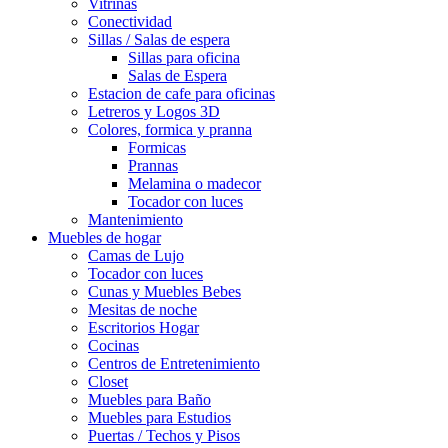
Vitrinas
Conectividad
Sillas / Salas de espera
Sillas para oficina
Salas de Espera
Estacion de cafe para oficinas
Letreros y Logos 3D
Colores, formica y pranna
Formicas
Prannas
Melamina o madecor
Tocador con luces
Mantenimiento
Muebles de hogar
Camas de Lujo
Tocador con luces
Cunas y Muebles Bebes
Mesitas de noche
Escritorios Hogar
Cocinas
Centros de Entretenimiento
Closet
Muebles para Baño
Muebles para Estudios
Puertas / Techos y Pisos