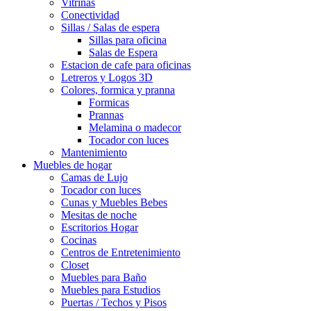
Vitrinas
Conectividad
Sillas / Salas de espera
Sillas para oficina
Salas de Espera
Estacion de cafe para oficinas
Letreros y Logos 3D
Colores, formica y pranna
Formicas
Prannas
Melamina o madecor
Tocador con luces
Mantenimiento
Muebles de hogar
Camas de Lujo
Tocador con luces
Cunas y Muebles Bebes
Mesitas de noche
Escritorios Hogar
Cocinas
Centros de Entretenimiento
Closet
Muebles para Baño
Muebles para Estudios
Puertas / Techos y Pisos