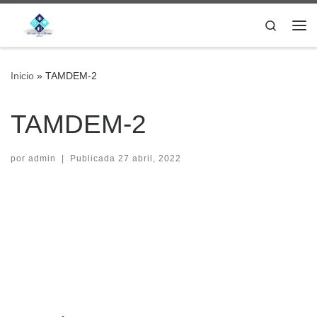
Saltar al contenido
Search
Me
Inicio
»
TAMDEM-2
TAMDEM-2
por
admin
|
Publicada
27 abril, 2022